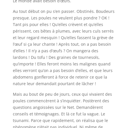
Le monde avait besoin d’œufs.
Au tout début on pu s’en passer. Obstinés. Boudeurs
presque. Les poules ne veulent plus pondre ? OK !
Tant pis pour elles ! Qu’elles crèvent et qu’elles
périssent, ces bêtes à plumes, avec leurs culs serrés
et leur regard mesquin ! Qu’elles fassent la grève de
l’œuf si ça leur chante ! Après tout, on a pas besoin
d’elles ! Il n’y a pas d’œufs ? On mangera des
lardons ! Du tofu ! Des graines de tournesols,
qu’importe ! Elles feront moins les malignes quand
elles verront qu’on a pas besoin d’elles, et que leurs
abdomens gonfleront à force de retenir ce que la
nature leur demandait pourtant de lâcher !
Mais au bout de peu de jours, ceux qui vivaient des
poules commencèrent à s’inquiéter. Postèrent des
questions angoissées sur le Net. Demandèrent
conseils et témoignages. Et là ce fut la vague. Le
tsunami. Parce que rapidement, on réalisa que le
phénomène n’était pas individuel. Ni même de