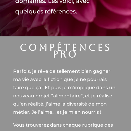
domaines. Les voici, avec
quelques références.
Compétences
pro
Parfois, je rêve de tellement bien gagner
ma vie avec la fiction que je ne pourrais
faire que ça ! Et puis je m’implique dans un
nouveau projet “alimentaire”, et je réalise
qu’en réalité, j’aime la diversité de mon
métier. Je l’aime… et je m’en nourris !
Vous trouverez dans chaque rubrique des